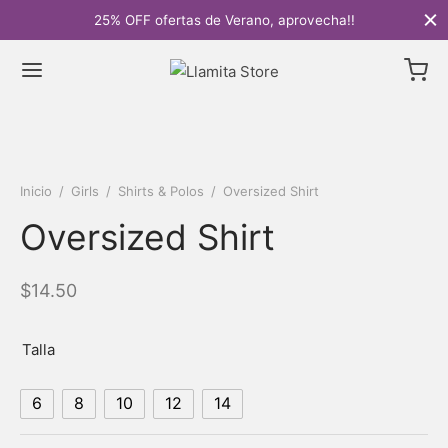
25% OFF ofertas de Verano, aprovecha!!
Inicio
/
Girls
/
Shirts & Polos
/
Oversized Shirt
Oversized Shirt
$
14.50
Talla
6
8
10
12
14