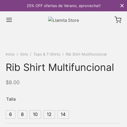
25% OFF ofertas de Verano, aprovecha!!
Inicio
/
Girls
/
Tops & T-Shirts
/
Rib Shirt Multifuncional
Rib Shirt Multifuncional
$
8.00
Talla
6
8
10
12
14