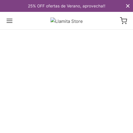
25% OFF ofertas de Verano, aprovecha!!
Los clásicos, fundamentales
para el espíritu Comfort
Wear.
WOMEN
Colección Comfort Wear