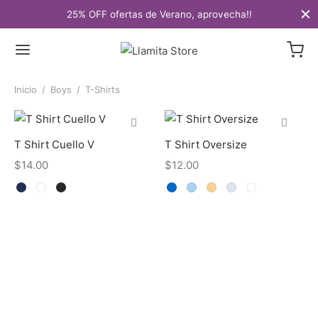
25% OFF ofertas de Verano, aprovecha!!
Inicio
/
Boys
/
T-Shirts
T Shirt Cuello V
T Shirt Oversize
$
14.00
$
12.00