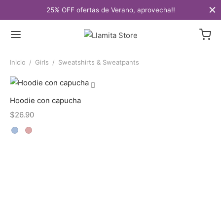
25% OFF ofertas de Verano, aprovecha!!
Inicio
/
Girls
/
Sweatshirts & Sweatpants
Hoodie con capucha
$
26.90