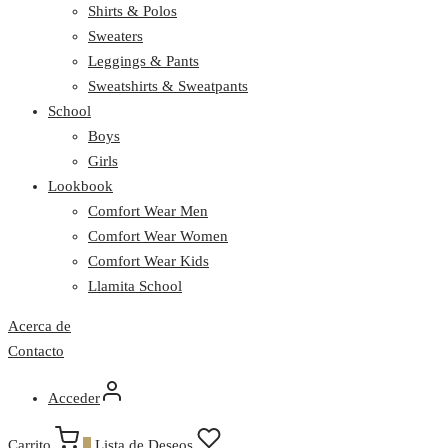
Shirts & Polos
Sweaters
Leggings & Pants
Sweatshirts & Sweatpants
School
Boys
Girls
Lookbook
Comfort Wear Men
Comfort Wear Women
Comfort Wear Kids
Llamita School
Acerca de
Contacto
Acceder
Carrito
0
Lista de Deseos