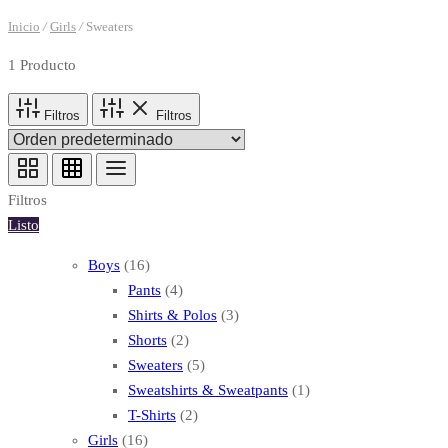
Inicio
/
Girls
/
Sweaters
1 Producto
Filtros
Filtros
Filtros
Listo
1
Boys
16
6
4
Pants
4
p
p
3
Shirts & Polos
3
r
r
2
p
Shorts
2
o
o
p
5
r
Sweaters
5
d
d
r
p
o
1
Sweatshirts & Sweatpants
1
u
u
o
2
r
d
p
T-Shirts
2
1
c
c
d
p
o
u
r
Girls
16