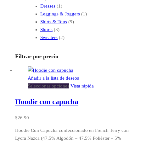
o
6
p
t
r
u
1
c
o
Dresses
1
d
p
r
o
o
c
p
t
s
1
Leggings & Joggers
1
u
r
o
s
d
t
r
o
9
p
Shirts & Tops
9
c
o
d
u
3
o
o
s
p
r
Shorts
3
t
d
u
c
p
d
2
r
o
Sweaters
2
o
u
c
t
r
u
p
o
d
s
c
t
o
o
c
r
d
u
Filtrar por precio
t
o
s
d
t
o
u
c
o
s
u
o
d
c
t
s
c
u
t
o
Añadir a la lista de deseos
t
c
o
Seleccionar opciones
Vista rápida
o
t
s
s
o
Hoodie con capucha
s
$
26.90
Hoodie Con Capucha confeccionado en French Terry con
Lycra Nazca (47,5% Algodón – 47,5% Poliéster – 5%