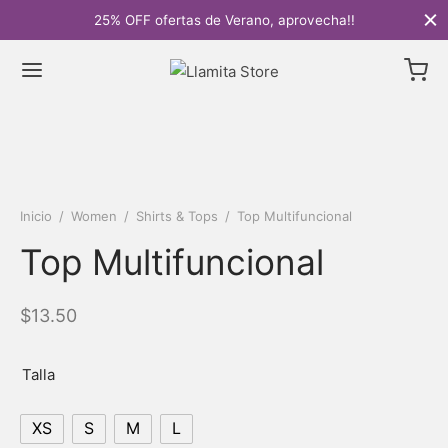
25% OFF ofertas de Verano, aprovecha!!
Inicio
/
Women
/
Shirts & Tops
/
Top Multifuncional
Top Multifuncional
$
13.50
Talla
XS
S
M
L