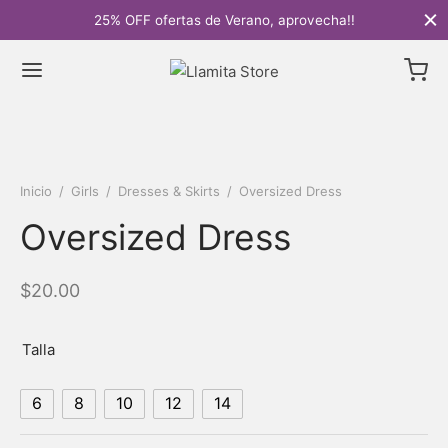
25% OFF ofertas de Verano, aprovecha!!
Inicio
/
Girls
/
Dresses & Skirts
/
Oversized Dress
Oversized Dress
$
20.00
Talla
6
8
10
12
14