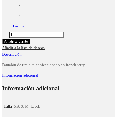
Limpiar
Career
Pant
Añadir al carrito
cantidad
Añadir a la lista de deseos
Descripción
Pantalón de tiro alto confeccionado en french terry.
Información adicional
Información adicional
Talla
XS, S, M, L, XL