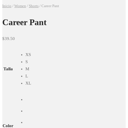
Inicio
/
Women
/
Shorts
/
Career Pant
Career Pant
$
39.50
XS
S
Talla
M
L
XL
Color