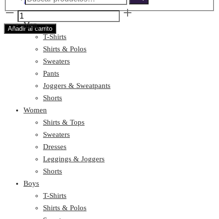
Limpiar
por:
Career
Men
Pant
Añadir al carrito
T-Shirts
cantidad
Shirts & Polos
Sweaters
Pants
Joggers & Sweatpants
Shorts
Women
Shirts & Tops
Sweaters
Dresses
Leggings & Joggers
Shorts
Boys
T-Shirts
Shirts & Polos