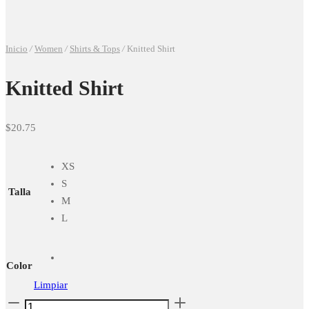
Inicio
/
Women
/
Shirts & Tops
/
Knitted Shirt
Knitted Shirt
$
20.75
XS
S
Talla
M
L
Color
Limpiar
Knitted