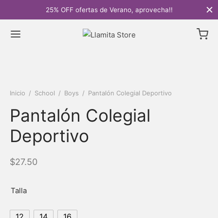
25% OFF ofertas de Verano, aprovecha!!
Inicio
/
School
/
Boys
/
Pantalón Colegial Deportivo
Pantalón Colegial
Deportivo
$
27.50
Talla
12
14
16