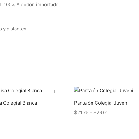
1. 100% Algodón importado.
s y aislantes.
 Colegial Blanca
Pantalón Colegial Juvenil
Rango
5
$
21.75
-
$
26.01
de
precios:
desde