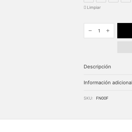
Limpiar
hasta
$8.70
Descripción
Información adiciona
SKU:
FN00F