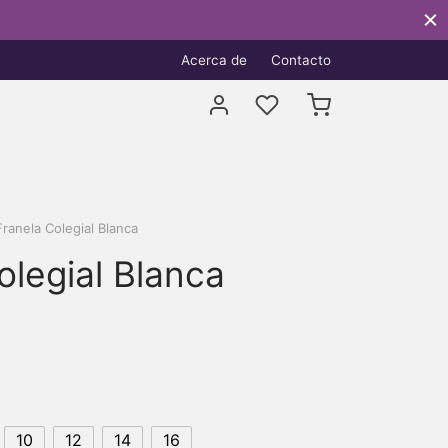
Acerca de
Contacto
ranela Colegial Blanca
olegial Blanca
o
s:
10
12
14
16