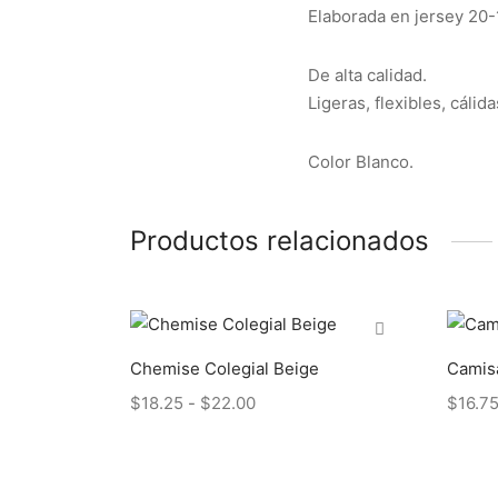
Elaborada en jersey 20-
De alta calidad.
Ligeras, flexibles, cálida
Color Blanco.
Productos relacionados
Chemise Colegial Beige
Camisa
Rango
$
18.25
-
$
22.00
$
16.7
de
precios:
desde