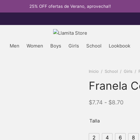
25% OFF ofertas de Verano, aprovecha!!
Men
Women
Boys
Girls
School
Lookbook
Inicio
/
School
/
Girls
/
F
Franela C
Rang
$
7.74
-
$
8.70
de
precio
Talla
desde
2
4
6
8
$7.74