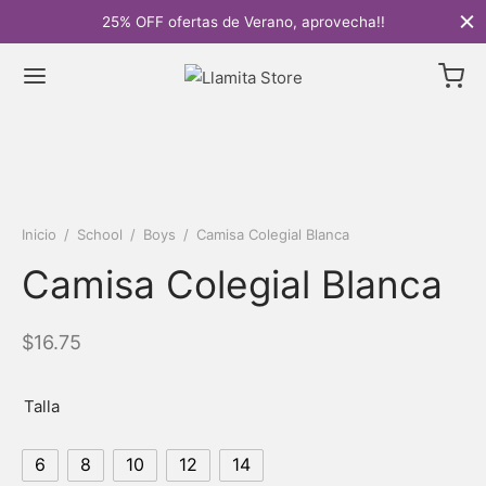
25% OFF ofertas de Verano, aprovecha!!
Inicio
/
School
/
Boys
/
Camisa Colegial Blanca
Camisa Colegial Blanca
$
16.75
Talla
6
8
10
12
14