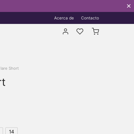
Acerca de
Contacto
lare Short
rt
14