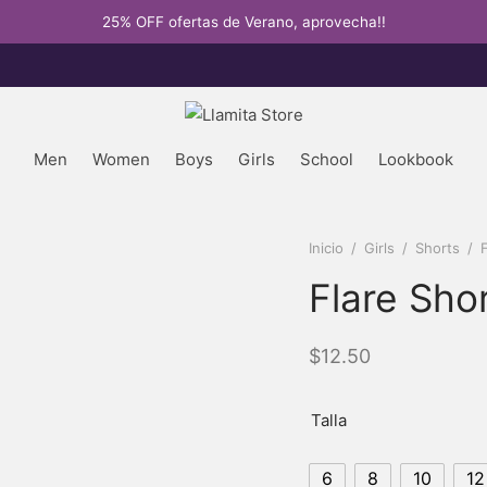
25% OFF ofertas de Verano, aprovecha!!
Men
Women
Boys
Girls
School
Lookbook
Inicio
/
Girls
/
Shorts
/
F
Flare Sho
$
12.50
Talla
6
8
10
12