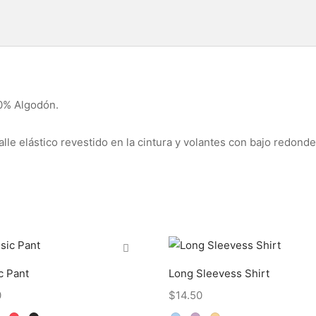
00% Algodón.
alle elástico revestido en la cintura y volantes con bajo redond
c Pant
Long Sleevess Shirt
0
$
14.50