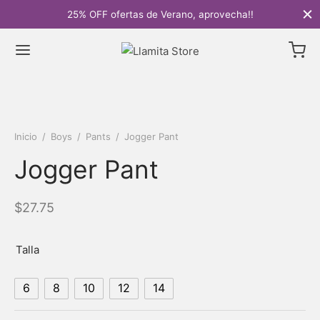
25% OFF ofertas de Verano, aprovecha!!
Inicio
/
Boys
/
Pants
/
Jogger Pant
Jogger Pant
$
27.75
Talla
6
8
10
12
14