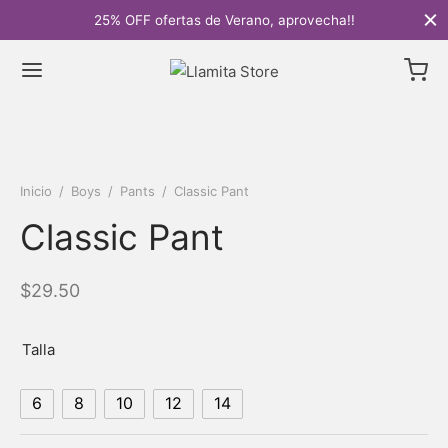
25% OFF ofertas de Verano, aprovecha!!
Inicio
/
Boys
/
Pants
/
Classic Pant
Classic Pant
$
29.50
Talla
6
8
10
12
14