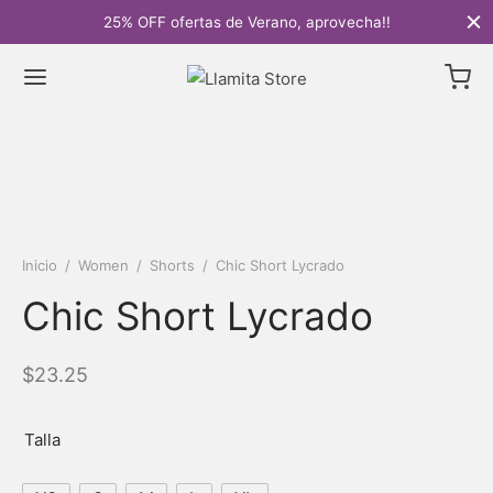
25% OFF ofertas de Verano, aprovecha!!
Inicio
/
Women
/
Shorts
/
Chic Short Lycrado
Chic Short Lycrado
$
23.25
Talla