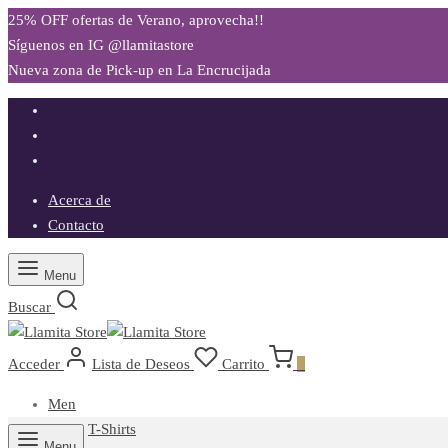
25% OFF ofertas de Verano, aprovecha!!
Síguenos en IG @llamitastore
Nueva zona de Pick-up en La Encrucijada
Acerca de
Contacto
Menu
Buscar
Acceder
Lista de Deseos
Carrito
0
Men
T-Shirts
Menu