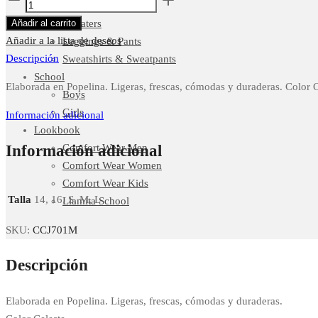
Shirts & Polos
Colegial
Sweaters
Añadir al carrito
Celeste
Añadir a la lista de deseos
Leggings & Pants
cantidad
Descripción
Sweatshirts & Sweatpants
School
Elaborada en Popelina. Ligeras, frescas, cómodas y duraderas. Color C
Boys
Girls
Información adicional
Lookbook
Información adicional
Comfort Wear Men
Comfort Wear Women
Comfort Wear Kids
Talla
14, 16, S, M, L
Llamita School
SKU:
CCJ701M
Descripción
Elaborada en Popelina. Ligeras, frescas, cómodas y duraderas.