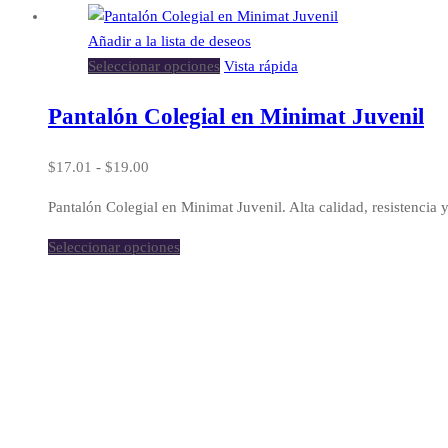
hasta
Añadir a la lista de deseos
$8.70
Seleccionar opciones
Vista rápida
Pantalón Colegial en Minimat Juvenil
Rango
$
17.01
-
$
19.00
de
Pantalón Colegial en Minimat Juvenil. Alta calidad, resistencia 
precios:
desde
Seleccionar opciones
$17.01
hasta
$19.00