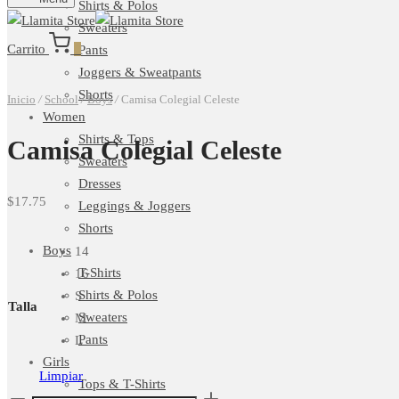
Shirts & Polos
Sweaters
Carrito
0
Pants
Joggers & Sweatpants
Shorts
Inicio
/
School
/
Boys
/
Camisa Colegial Celeste
Women
Shirts & Tops
Camisa Colegial Celeste
Sweaters
Dresses
$
17.75
Leggings & Joggers
Shorts
Boys
14
T-Shirts
16
Shirts & Polos
S
Talla
Sweaters
M
Pants
L
Girls
Limpiar
Tops & T-Shirts
Camisa