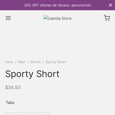
25% OFF ofertas de Verano, aprovecha!!
Inicio
/
Men
/
Shorts
/
Sporty Short
Sporty Short
$
34.50
Talla