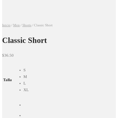
Inicio
/
Men
/
Shorts
/
Classic Short
Classic Short
$
36.50
S
M
Talla
L
XL