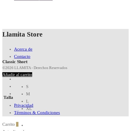
Llamita Store
Acerca de
Contacto
Classic Short
©2026 LLAMITA - Derechos Reservados
Añadir al carrito
S
M
Talla
L
Privacidad
XL
Términos & Condiciones
Carrito
0