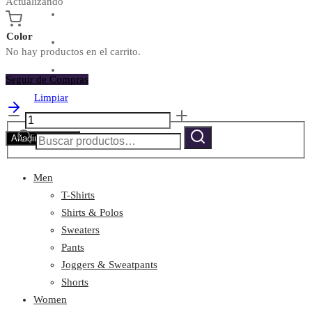
Actualizando
Color
No hay productos en el carrito.
Seguir de Compras
Limpiar
Classic
Buscar
Short
Buscar
Añadir al carrito
por:
cantidad
Men
T-Shirts
Shirts & Polos
Sweaters
Pants
Joggers & Sweatpants
Shorts
Women