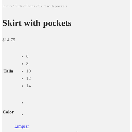
Inicio
/
Girls
/
Shorts
/
Skirt with pockets
Skirt with pockets
$
14.75
6
8
Talla
10
12
14
Color
Limpiar