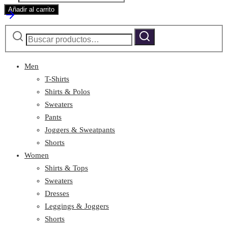
with
Añadir al carrito
pockets
Buscar
cantidad
Buscar
por:
Men
T-Shirts
Shirts & Polos
Sweaters
Pants
Joggers & Sweatpants
Shorts
Women
Shirts & Tops
Sweaters
Dresses
Leggings & Joggers
Shorts