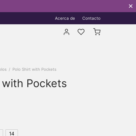
Acerca de
Contacto
olos
/
Polo Shirt with Pockets
t with Pockets
14