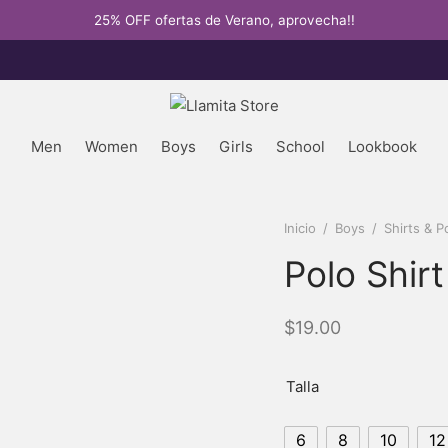
25% OFF ofertas de Verano, aprovecha!!
Men
Women
Boys
Girls
School
Lookbook
Inicio
/
Boys
/
Shirts & P
Polo Shir
$
19.00
Talla
6
8
10
12