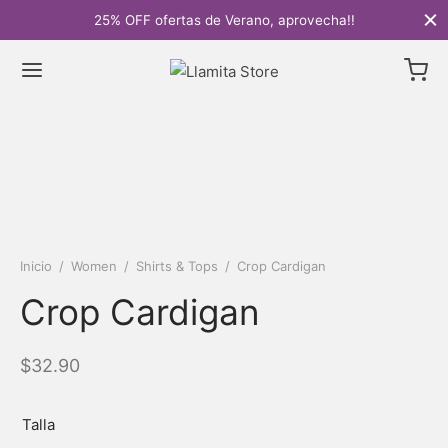
25% OFF ofertas de Verano, aprovecha!!
Inicio
/
Women
/
Shirts & Tops
/
Crop Cardigan
Crop Cardigan
$
32.90
Talla